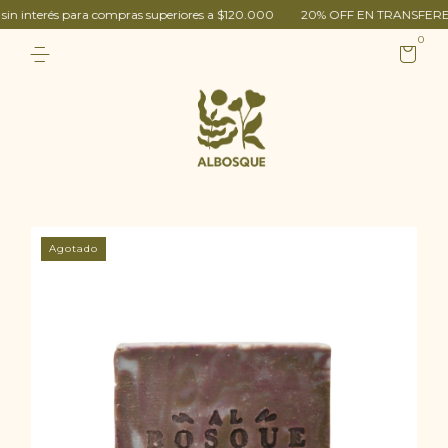
erés para compras superiores a $120.000
20% OFF EN TRANSFERENCIA
0
Agotado