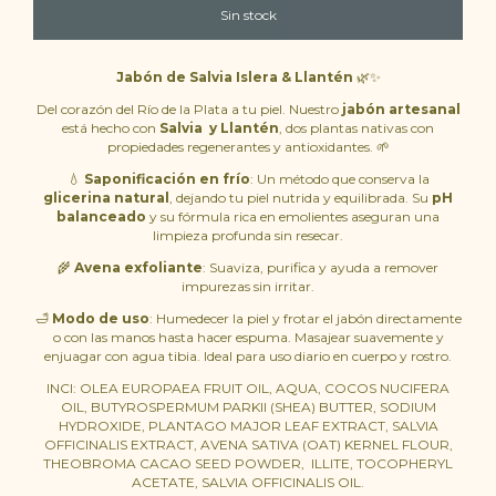
Jabón de Salvia Islera & Llantén
🌿✨
Del corazón del Río de la Plata a tu piel. Nuestro
jabón artesanal
está hecho con
Salvia y Llantén
, dos plantas nativas con
propiedades regenerantes y antioxidantes. 🌱
💧
Saponificación en frío
: Un método que conserva la
glicerina natural
, dejando tu piel nutrida y equilibrada. Su
pH
balanceado
y su fórmula rica en emolientes aseguran una
limpieza profunda sin resecar.
🌾
Avena exfoliante
: Suaviza, purifica y ayuda a remover
impurezas sin irritar.
🛁
Modo de uso
: Humedecer la piel y frotar el jabón directamente
o con las manos hasta hacer espuma. Masajear suavemente y
enjuagar con agua tibia. Ideal para uso diario en cuerpo y rostro.
INCI: OLEA EUROPAEA FRUIT OIL, AQUA, COCOS NUCIFERA
OIL, BUTYROSPERMUM PARKII (SHEA) BUTTER, SODIUM
HYDROXIDE, PLANTAGO MAJOR LEAF EXTRACT, SALVIA
OFFICINALIS EXTRACT, AVENA SATIVA (OAT) KERNEL FLOUR,
THEOBROMA CACAO SEED POWDER, ILLITE, TOCOPHERYL
ACETATE, SALVIA OFFICINALIS OIL.