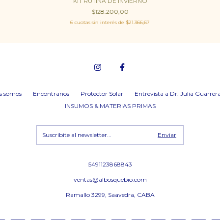
KIT RUTINA DE INVIERNO
$128.200,00
6
cuotas sin interés de
$21.366,67
s somos
Encontranos
Protector Solar
Entrevista a Dr. Julia Guarrer
INSUMOS & MATERIAS PRIMAS
5491123868843
ventas@albosquebio.com
Ramallo 3299, Saavedra, CABA