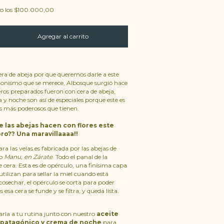
o los
$100.000,00
era de abeja por que queremos darle a este
gonismo que se merece, Albosque surgió hace
ros preparados fueron con cera de abeja,
 y noche son así de especiales porque este es
es más poderosos que tienen.
 las abejas hacen con flores este
oro?? Una maravillaaaa!!
a las velas es fabricada por las abejas de
go
Manu, en Zárate
. Todo el panal de la
 cera. Esta es de opérculo, una finísima capa
utilizan para sellar la miel cuando está
osechar, el opérculo se corta para poder
 esa cera se funde y se filtra, y queda lista.
rla a tu rutina junto con nuestro
aceite
 patagónico y crema de noche
para