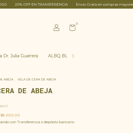
OFF EN TRANSFERENCIA
Envio Gratis en compras mayores $100.000
0
a Dr. Julia Guarrera
ALBQ BLOG
Contacto
INSUMO
DE ABEJA
.
VELA DE CERA DE ABEJA
CERA DE ABEJA
834,71
e
$8.000,00
ndo con Transferencia o depósito bancario