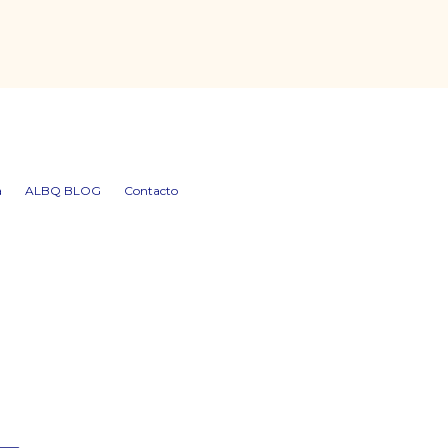
a
ALBQ BLOG
Contacto