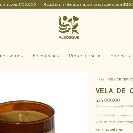
100.000
6 cuotas sin interés para compras superiores a $120.000
20% 
enes somos
Encontranos
Protector Solar
Entrevista 
Inicio
.
VELA DE CERA 
VELA DE 
$24.000,00
Precio sin impuestos
$19.
3
cuotas sin interés d
20% de descuento
paga
Ver más detalles