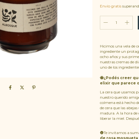
Envío gratis
superand
Hicimos una vela de c
ingrediente un prota
ocho años y sus prime
nuestras cremas de día
uno de los ingredient
🐝¿Podés creer que
elixir que parece 
La cera que usamos par
nuestro querido ami
colmena está hecho de
de cera que las abejas 
madura. A la hora de c
liberar la miel. Después
🌚Te invitamos a suma
de rosa mosqueta