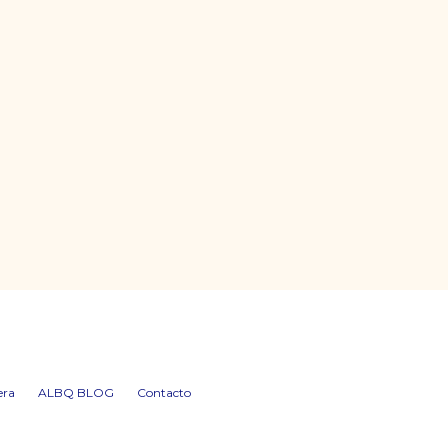
era
ALBQ BLOG
Contacto